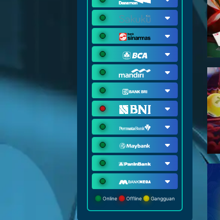
Online
Offline
Gangguan