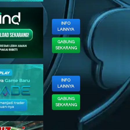
INFO
LAINNYA
GABUNG
SEKARANG
INFO
LAINNYA
GABUNG
SEKARANG