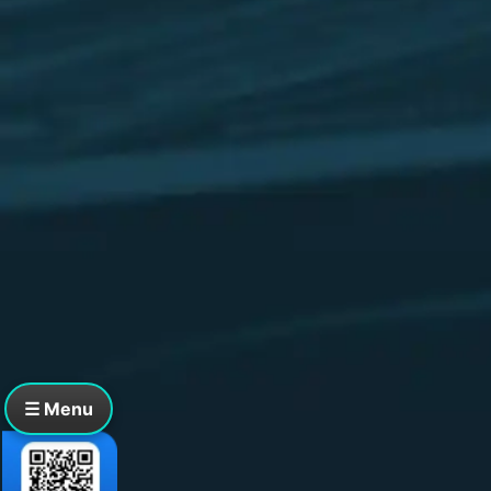
☰ Menu