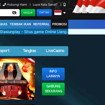
Hubungi Kami
Lupa Kata Sandi?
DAFTAR
GKAS
TEMBAK IKAN
REFERRAL
PROMOSI
e Online Uang Asli Terlengkap & Terpercaya di Indonesia! 
sport
Tangkas
LiveCasino
INFO
LAINNYA
GABUNG
SEKARANG