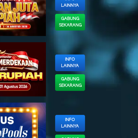
LAINNYA
GABUNG
SEKARANG
INFO
LAINNYA
GABUNG
SEKARANG
INFO
LAINNYA