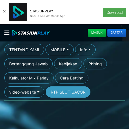
×
STASIUNPLAY
Download
STASIUNPLAY Mobile App
MASUK
DAFTAR
TENTANG KAMI
MOBILE
Info
Bertanggung Jawab
Kebijakan
Phising
Kalkulator Mix Parlay
Cara Betting
video-website
RTP SLOT GACOR