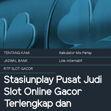
TENTANG KAMI
Kalkulator Mix Parlay
JADWAL BANK
Link-Alternatif
RTP SLOT GACOR
Stasiunplay Pusat Judi
Slot Online Gacor
Terlengkap dan